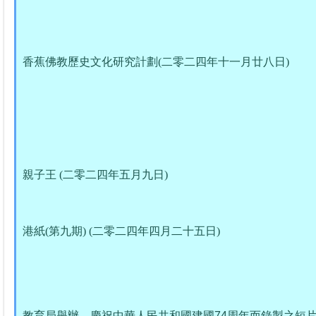
香蕉佛教歷史文化研究計劃(二零二四年十一月廿八日)
親子王 (二零二四年五月九日)
港紙(第九期) (二零二四年四月二十五日)
教育局舉辦，慶祝中華人民共和國建國
74
周年而錄製之短