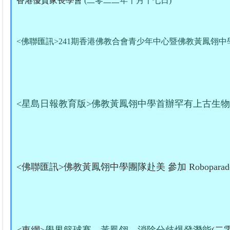
香港優質家長學會
(二零二二年十月十七日)
<佛聯匯訊>241期香港佛教合會青少年中心暨佛教黃鳳翎中
<星島日報教育版>佛教黃鳳翎中學首辦罕有上古生物
<佛聯匯訊>佛教黃鳳翎中學團隊赴美 參加 Robopar