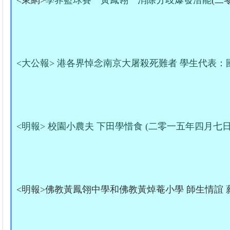
<東網>
學界籃球賽 黃鳳翎 消除分歧爆發潛能
(二
<大公報> 港各界悼念南京大屠殺死難者 學生代表：
<明報> 校園小農夫 下田學惜食 (二零一五年四月七日
<明報>佛教黃鳳翎中學和佛教黃焯菴小學 師生情誼 