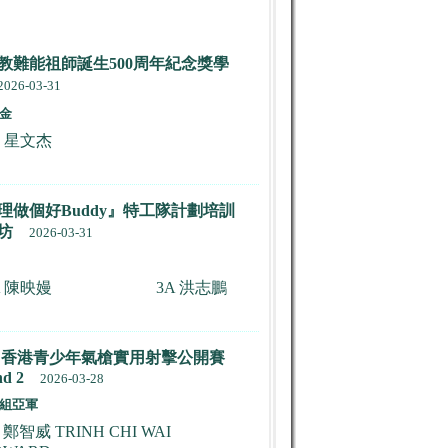
教難能祖師誕生500周年紀念獎學
2026-03-31
金
B 星文杰
理做個好Buddy』特工隊計劃培訓
坊
2026-03-31
A 陳映嫚
3A 洪志鵬
26 香港青少年氣槍實用射擊公開賽
d 2
2026-03-28
組亞軍
 鄭智威 TRINH CHI WAI