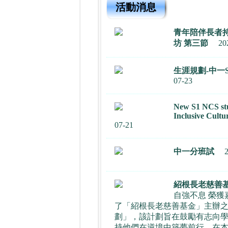
活動消息
青年陪伴長者
坊 第三節
20
生涯規劃-中一S
07-23
New S1 NCS st
Inclusive Cultu
07-21
中一分班試
紹根長老慈善
自強不息 榮獲
了「紹根長老慈善基金」主辦
劃」，該計劃旨在鼓勵有志向
持他們在逆境中築夢前行。在本