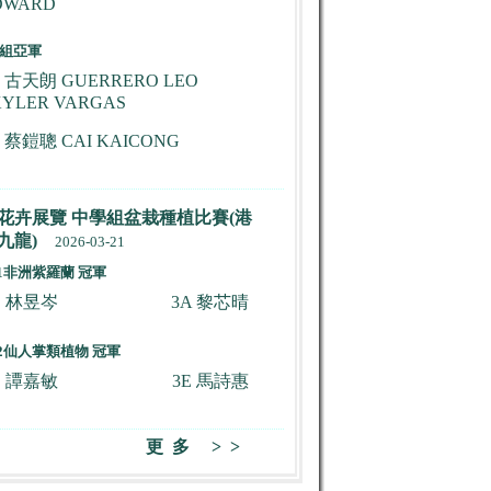
DWARD
組亞軍
B 古天朗 GUERRERO LEO
KYLER VARGAS
C 蔡鎧聰 CAI KAICONG
花卉展覽 中學組盆栽種植比賽(港
九龍)
2026-03-21
U1非洲紫羅蘭 冠軍
D 林昱岑
3A 黎芯晴
U2仙人掌類植物 冠軍
D 譚嘉敏
3E 馬詩惠
更多 >>