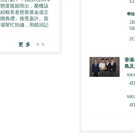
E
習態度脫穎而出，榮獲該
「紹根長老慈善基金成立
學校
頒贈典禮」接受嘉許。當
2
到場幫忙拍攝，用鏡頭記
S
2
更多 >>
香港
島及
SS
4
SS
4