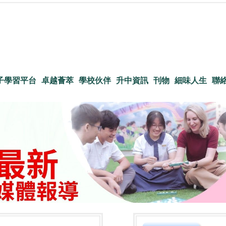
子學習平台
卓越薈萃
學校伙伴
升中資訊
刊物
細味人生
聯