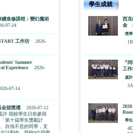
學生成就
持續進修課程：變幻魔術
西克
26-07-24
金
獎學
TART 工作坊
2026-
1
udents' Summer
『同
ral Experience
2026-
工作
嘉許
3
2026-07-14
20
基金頒獎禮
2026-07-12
Roun
嘉許 我校學生日前參與
之「第十屆學生獎勵計
學生
學、自強不息的同學，支
4E
次計劃中，我校8位同學