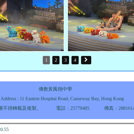
1
2
3
4
佛教黃鳳翎中學
Address : 11 Eastern Hospital Road, Causeway Bay, Hong Kong
授權不得轉載及複製。
電話：25779485
傳真：288101
10.55