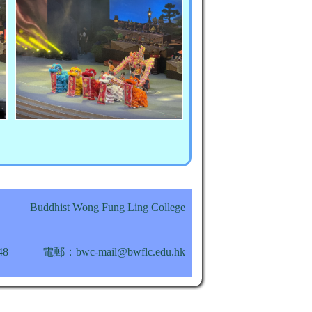
Buddhist Wong Fung Ling College
48
電郵：bwc-mail@bwflc.edu.hk