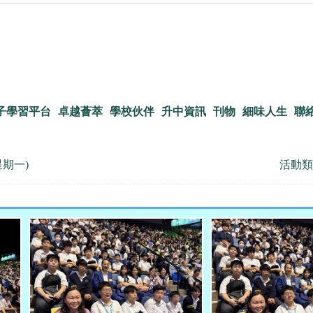
子學習平台
卓越薈萃
學校伙伴
升中資訊
刊物
細味人生
聯
(星期一)
活動類