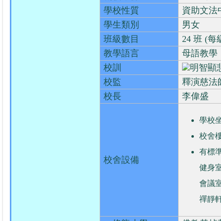
學校性質
資助文法
學生類別
男女
班級數目
24 班 (每
教學語言
母語教學
校訓
明智顯
校監
釋演慈法
校長
李偉盛
學校
校舍
有標
校舍設備
健身
會議
禪靜