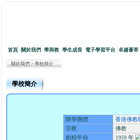
首頁
關於我們
學與教
學生成長
電子學習平台
卓越薈萃
關於我們 > 學校簡介
學校簡介
辦學團體
香港佛教
宗教
佛教
創校年份
1959 年