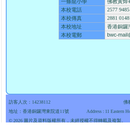
一條龍小學
佛教黃焯
2577 9485
本校電話
2881 0148
本校傳真
本校地址
香港銅鑼
bwc-mail
本校電郵
訪客人次：14238112
佛
地址：香港銅鑼灣東院道11號
Address : 11 Eastern 
© 2026 圖片及資料版權所有，未經授權不得轉載及複製。