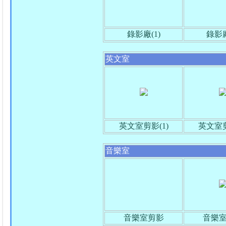
錄影廠(1)
錄影廠
英文室
英文室剪影(1)
英文室剪
音樂室
音樂室剪影
音樂