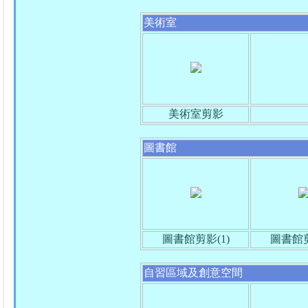
美術室
美術室剪影
圖書館
圖書館剪影(1)
圖書館剪
自習區域及創意空間