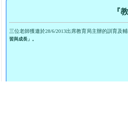
『
三位老師獲邀於28/6/2013出席教育局主辦的訓
習與成
長」。
訪客人次：14207280
佛
地址：香港銅鑼灣東院道11號
Address : 11 Eastern 
© 2026 圖片及資料版權所有，未經授權不得轉載及複製。