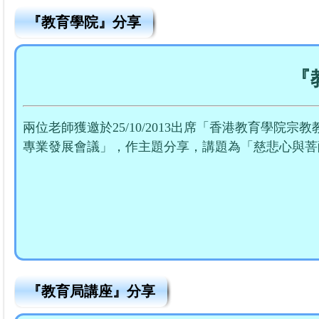
『教育學院』分享
『
兩位老師獲邀於25/10/2013出席「香港教育學院
專業發展會議」，作主題分享，講題為「慈悲心與菩薩
『教育局講座』分享